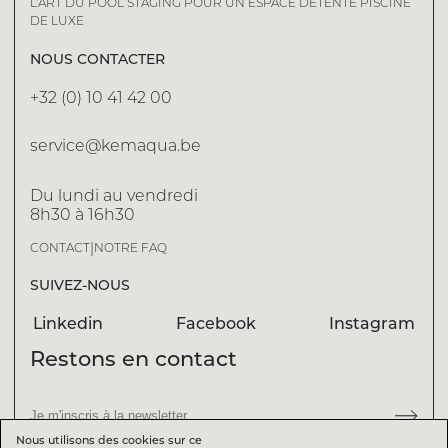
L’ART DU POOL STAGING POUR UN ESPACE DÉTENTE PISCINE
DE LUXE
NOUS CONTACTER
+32 (0) 10 41 42 00
service@kemaqua.be
Du lundi au vendredi
8h30 à 16h30
|
CONTACT
NOTRE FAQ
SUIVEZ-NOUS
Linkedin
Facebook
Instagram
Restons en contact
Nous utilisons des cookies sur ce
Nous utilisons des cookies sur ce