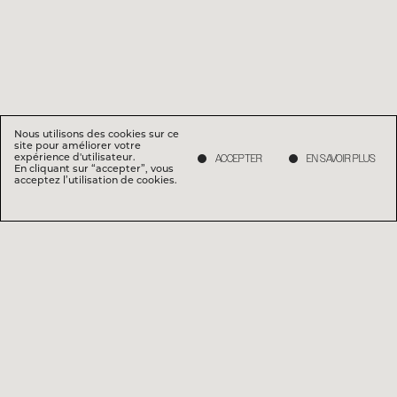
Nous utilisons des cookies sur ce
Nous utilisons des cookies sur ce
site pour améliorer votre
site pour améliorer votre
ACCEPTER
ACCEPTER
EN SAVOIR PLUS
EN SAVOIR PLUS
expérience d'utilisateur.
expérience d'utilisateur.
En cliquant sur “accepter”, vous
En cliquant sur “accepter”, vous
acceptez l’utilisation de cookies.
acceptez l’utilisation de cookies.
RUE DES SABLIÈRES
45 / UNIT 25,
1435 MONT-SAINT-